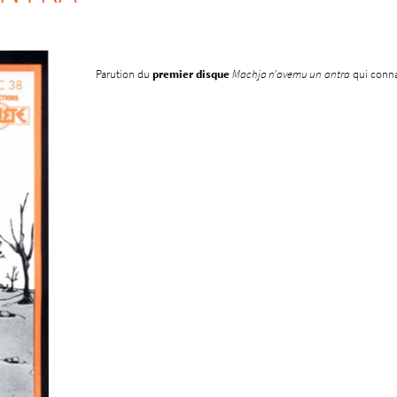
Parution d
u
premier disque
Ma
chja n’avemu un
antra
qui connaî