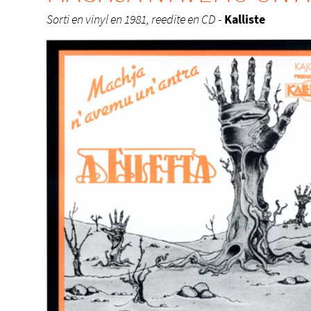
Sorti en vinyl en 1981, reedite en CD
-
Kalliste