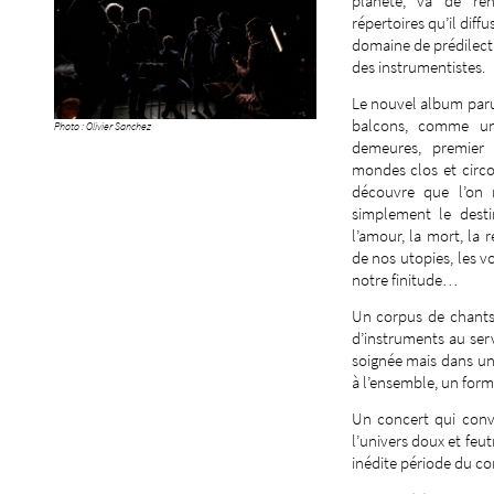
planète, va de ren
répertoires qu’il diff
domaine de prédilectio
des instrumentistes.
Le nouvel album paru e
balcons, comme un
Photo : Olivier Sanchez
demeures, premier 
mondes clos et circon
découvre que l’on 
simplement le des
l’amour, la mort, la r
de nos utopies, les 
notre finitude…
Un corpus de chants
d’instruments au serv
soignée mais dans un
à l’ensemble, un for
Un concert qui convie
l’univers doux et feut
inédite période du c