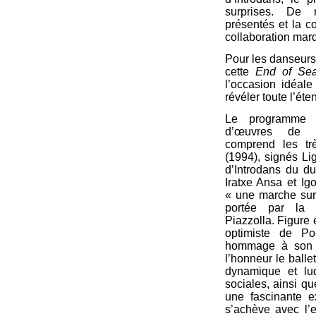
surprises. De 
présentés et la c
collaboration mar
Pour les danseurs 
cette
End of Se
l’occasion idéale
révéler toute l’éte
Le programme r
d’œuvres de ch
comprend les t
(1994), signés Li
d’Introdans du d
Iratxe Ansa et Ig
« une marche sur 
portée par la 
Piazzolla. Figure
optimiste de P
hommage à son 
l’honneur le balle
dynamique et lu
sociales, ainsi q
une fascinante ex
s’achève avec l