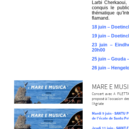
Larbi Cherkaoui,
conquis le publi
thématique qu’In
flamand.
18 juin – Doetin
19 juin – Doetin
23 juin – Eindh
20h00
25 juin – Gouda
26 juin – Henge
MARE E MUSI
Concert avec A FILET
proposé à l'occasion des
l'Agriate
Mardi 9 juin - SANTU P
de l'école de Santu Pe
Jeudi 11 juin - SAINT