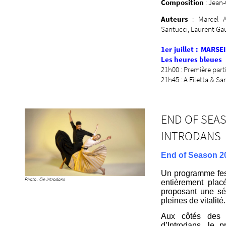
Composition
: Jean
Auteurs
: Marcel 
Santucci, Laurent Ga
1er juillet : MARSE
Les heures bleues
21h00 : Première parti
21h45 : A Filetta & Sa
END OF SEAS
INTRODANS
End of Season 20
Un programme fest
Photo : Cie Introdans
entièrement plac
proposant une sé
pleines de vitalité.
Aux côtés des t
d’Introdans, le